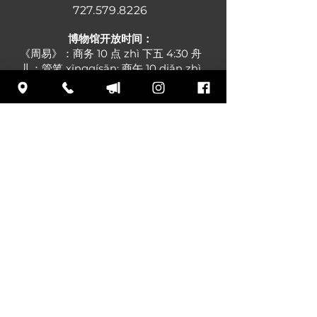
727.579.8226
博
物馆开放时间：
《周易》：商务 10 点 zhì 下五 4:30 舟
儿：管笔 xīngqísān: 商午 10 diǎn zhì
xiàwǔ 4:30 行七四：上五10点 下五
4:30 周午：上午 10 点 下午 4:30 周
六：上五10点 下五4:30 周日：中午 –
下午 4:30
订阅我们的邮件列表以查看即将
发生的事件和新闻
登入
*如果您想向档案添加信息或者想
要更新信息，请
联系我们。