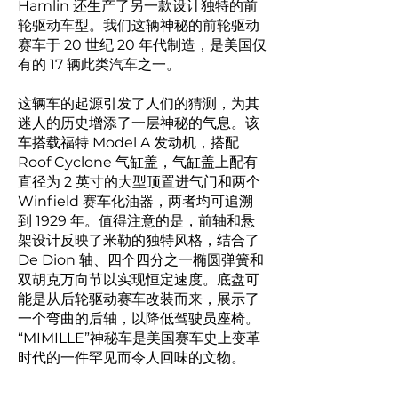
Hamlin 还生产了另一款设计独特的前
轮驱动车型。我们这辆神秘的前轮驱动
赛车于 20 世纪 20 年代制造，是美国仅
有的 17 辆此类汽车之一。
这辆车的起源引发了人们的猜测，为其
迷人的历史增添了一层神秘的气息。该
车搭载福特 Model A 发动机，搭配
Roof Cyclone 气缸盖，气缸盖上配有
直径为 2 英寸的大型顶置进气门和两个
Winfield 赛车化油器，两者均可追溯
到 1929 年。值得注意的是，前轴和悬
架设计反映了米勒的独特风格，结合了
De Dion 轴、四个四分之一椭圆弹簧和
双胡克万向节以实现恒定速度。底盘可
能是从后轮驱动赛车改装而来，展示了
一个弯曲的后轴，以降低驾驶员座椅。
“MIMILLE”神秘车是美国赛车史上变革
时代的一件罕见而令人回味的文物。