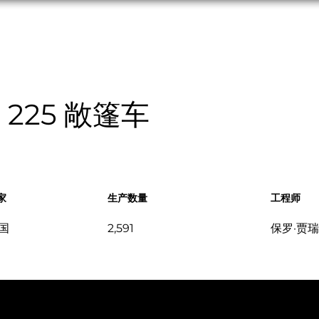
收藏
關於
恢复
 225 敞篷车
家
生产数量
工程师
国
2,591
保罗·贾瑞