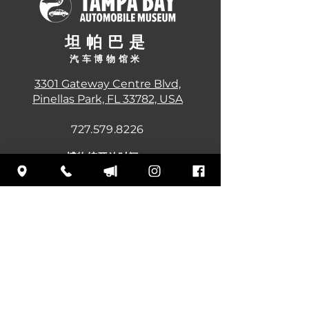
坦帕巴
是
汽车博物馆
米
3301 Gateway Centre Blvd,
Pinellas Park, FL 33782, USA
727.579.8226
博
物馆开放时间：
《周易》：商务 10 点 zhì 下五 4:30 舟
儿：管笔 xīngqísān: 商午 10 diǎn zhì
xiàwǔ 4:30 行七四：上五10点 下五
4:30 周午：上午 10 点 下午 4:30 周
六：上五10点 下五4:30 周日：中午 –
下午 4:30