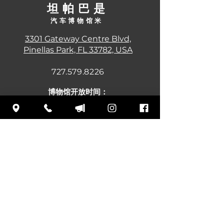
坦帕巴
是
汽车博物馆
米
3301 Gateway Centre Blvd,
Pinellas Park, FL 33782, USA
727.579.8226
博
物馆开放时间：
《周易》：商务 10 点 zhì 下五 4:30 舟
儿：管笔 xīngqísān: 商午 10 diǎn zhì
xiàwǔ 4:30 行七四：上五10点 下五
4:30 周午：上午 10 点 下午 4:30 周
六：上五10点 下五4:30 周日：中午 –
下午 4:30
订阅我们的邮件列表以查看即将
发生的事件和新闻