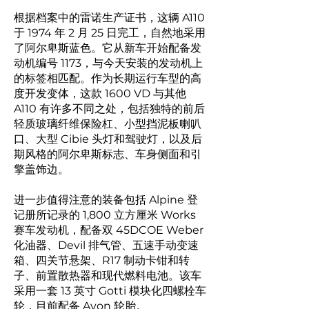
根据档案中的雷诺生产证书，这辆 A110
于 1974 年 2 月 25 日完工，自然地采用
了阿尔卑斯蓝色。它从新车开始配备发
动机编号 1173，与今天安装的发动机上
的标签相匹配。作为长期运行车型的高
度开发变体，这款 1600 VD 与其他
A110 有许多不同之处，包括独特的前后
轻质玻璃纤维保险杠、小型挡泥板喇叭
口、大型 Cibie 头灯和驾驶灯，以及后
期风格的阿尔卑斯标志、车身侧面和引
擎盖饰边。
进一步值得注意的装备包括 Alpine 登
记册所记录的 1,800 立方厘米 Works
赛车发动机，配备双 45DCOE Weber
化油器、Devil 排气管、五速手动变速
箱、四关节悬架、R17 制动卡钳和转
子、前置散热器和现代燃料电池。该车
采用一套 13 英寸 Gotti 模块化四螺栓车
轮，目前配备 Avon 轮胎。