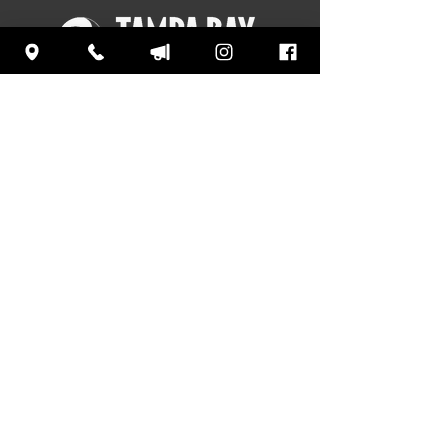
TAMPA
BA
Oui
MUSÉE DE
L'AUTOMOBILE
M
3301 Gateway Centre Blvd
Pinellas Park, Floride 33782
727.579.8226
Horaires du musée :
LUNDI : 10h – 16h30
MARDI : Fermé
MERCREDI : 10h – 16h30
JEUDI : 10h – 16h30
VENDREDI : 10h00 – 16h30
SAMEDI : 10h – 16h30
DIMANCHE : 12h – 16h30