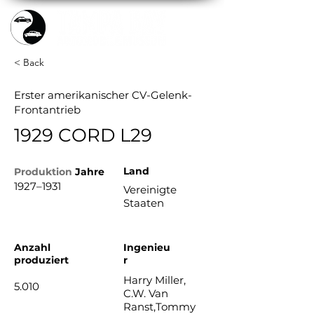
< Back
Erster amerikanischer CV-Gelenk-
Frontantrieb
1929 CORD L29
Land
Produktion
Jahre
1927–1931
Vereinigte
Staaten
Anzahl
Ingenieu
produziert
r
Harry Miller,
5.010
C.W. Van
Ranst,Tommy