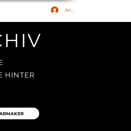
Anmelden
IEDERARCHIV
CHIV
E
E HINTER
ARMAKER