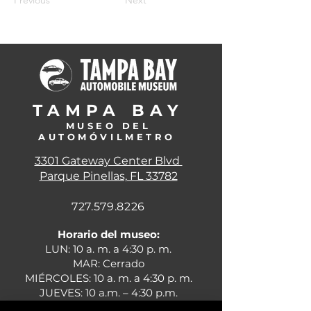
Previous
Next
TAMPA BA
Y
MUSEO DEL
AUTOMÓVIL
METRO
3301 Gateway Center Blvd
Parque Pinellas, FL 33782
727.579.8226
Horario del museo:
LUN: 10 a. m. a 4:30 p. m.
MAR: Cerrado
MIÉRCOLES:
10 a. m. a 4:30 p. m.
JUEVES: 10 a.m. – 4:30 p.m.
VIERNES: 10 a. m. a 4:30 p. m.