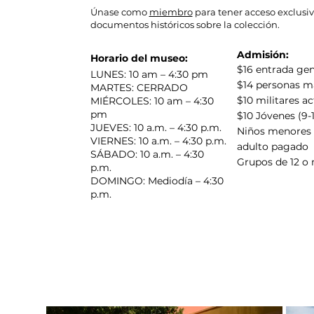
Únase como
miembro
para tener acceso exclusivo
documentos históricos sobre la colección.
Admisión:
Horario del museo:
$16 entrada gen
LUNES: 10 am – 4:30 pm
$14 personas m
MARTES: CERRADO
$10 militares ac
MIÉRCOLES: 10 am – 4:30
pm
$10 Jóvenes (9-
JUEVES: 10 a.m. – 4:30 p.m.
Niños menores 
VIERNES: 10 a.m. – 4:30 p.m.
adulto pagado
SÁBADO: 10 a.m. – 4:30
Grupos de 12 o
p.m.
DOMINGO: Mediodía – 4:30
p.m.