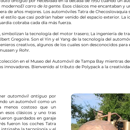
r
auto antiguo
por necesidad en la década de 1950 cuando un au
un moderno
El carro de la gente
. Esos clásicos me encantaban y un
pera de años mejores. Los automóviles Tatra de Checoslovaquia se
 el estilo que casi podrían haber venido del espacio exterior. La 
uardia cobraba cada día más fuerza.
 simbolizan la tecnología del motor trasero; La ingeniería de tr
bert Gregoire. Son el Yin y el Yang de la tecnología del automóv
nieros creativos, algunos de los cuales son desconocidos para 
smussen y Rohr.
colección en el Museo del Automóvil de Tampa Bay mientras des
s innovadores. Bienvenido al tributo de Polypack a la creativida
imer
automóvil antiguo
por
uando un automóvil como un
ra menos costoso que un
 esos clásicos y uno tras
 fueron guardados en garaje
rés fueron los coches Tatra
ntrigaba la tecnología y el