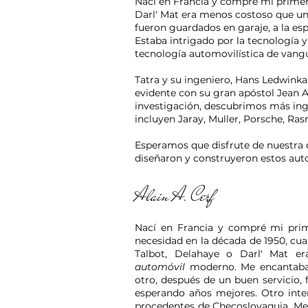
Nací en Francia y compré mi prime
Darl' Mat era menos costoso que 
fueron guardados en garaje, a la es
Estaba intrigado por la tecnología y
tecnología automovilística de vang
Tatra y su ingeniero, Hans Ledwinka,
evidente con su gran apóstol Jean Al
investigación, descubrimos más inge
incluyen Jaray, Muller, Porsche, Ra
Esperamos que disfrute de nuestra 
diseñaron y construyeron estos auto
Alain A. Cerf
Nací en Francia y compré mi pr
necesidad en la década de 1950, c
Talbot, Delahaye o Darl' Mat e
automóvil
moderno. Me encantaban
otro, después de un buen servicio,
esperando años mejores. Otro inte
procedentes de Checoslovaquia. Me i