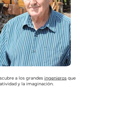
scubre a los grandes
ingenieros
que
atividad y la imaginación.