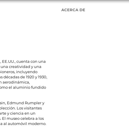
ECOPILACIÓN
ACERCA DE
Rest
, EE.UU., cuenta con una
 una creatividad y una
pioneros, incluyendo
as décadas de 1920 y 1930,
n aerodinámica,
como el aluminio fundido
oisin, Edmund Rumpler y
lección. Los visitantes
rte y ciencia en un
 El museo celebra a los
a al automóvil moderno.