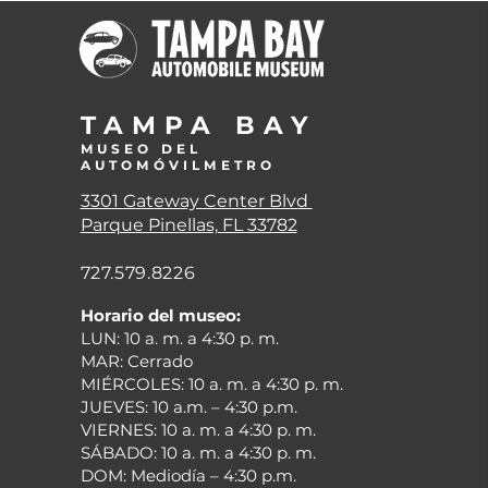
TAMPA BA
Y
MUSEO DEL
AUTOMÓVIL
METRO
3301 Gateway Center Blvd
Parque Pinellas, FL 33782
727.579.8226
Horario del museo:
LUN: 10 a. m. a 4:30 p. m.
MAR: Cerrado
MIÉRCOLES:
10 a. m. a 4:30 p. m.
JUEVES: 10 a.m. – 4:30 p.m.
VIERNES: 10 a. m. a 4:30 p. m.
SÁBADO: 10 a. m. a 4:30 p. m.
DOM: Mediodía – 4:30 p.m.